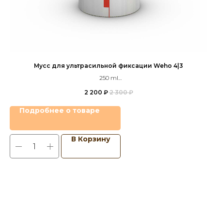
Мусс для ультрасильной фиксации Weho 4|3
250 ml
Extra Mousse Weho 4|3
2 200
₽
2 300
₽
Подробнее о товаре
В Корзину