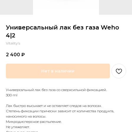
Универсальный лак без газа Weho
4|2
Vitality's
2 400
₽
Нет в наличии
Универсальный лак без газа со сверхсильной фиксацией.
300 ml
Лак быстро высыхает и не оставляет следов на волосах.
Степень фиксации прически зависит от количества продукта,
наносимого на волосы.
Микродисперсное распыление.
Не утяжеляет.