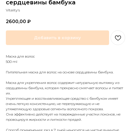
сердцевины бамбука
Vitality's
2600,00
₽
Добавить в корзину
Маска для волос
500 ml
Питательная маска для волос на основе сердцевины бамбука.
Маска для укрепления волос содержит натуральную вытяжку из
сердцевины бамбука, которая прекрасно смягчает волосы и питает
их.
Укрепляющее и восстанавливающее средство с бамбуком имеет
очень легкую консистенцию, не перегружающую и не
утяжеляющую здоровые сегменты волосяного покрова.
Она эффективно действует на поврежденные участки локонов, не
провоцируя жирности и липкости прядей.
Способ применения: раз в 7 дней наносится на чистые вымытые